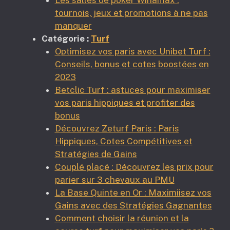
Les salles de poker Winamax :
tournois, jeux et promotions à ne pas
manquer
Catégorie :
Turf
Optimisez vos paris avec Unibet Turf :
Conseils, bonus et cotes boostées en
2023
Betclic Turf : astuces pour maximiser
vos paris hippiques et profiter des
bonus
Découvrez Zeturf Paris : Paris
Hippiques, Cotes Compétitives et
Stratégies de Gains
Couplé placé : Découvrez les prix pour
parier sur 3 chevaux au PMU
La Base Quinte en Or : Maximiisez vos
Gains avec des Stratégies Gagnantes
Comment choisir la réunion et la