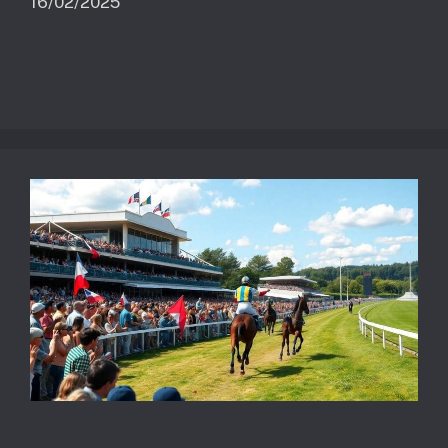
16/02/2025