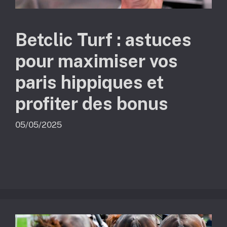
Betclic Turf : astuces
pour maximiser vos
paris hippiques et
profiter des bonus
05/05/2025