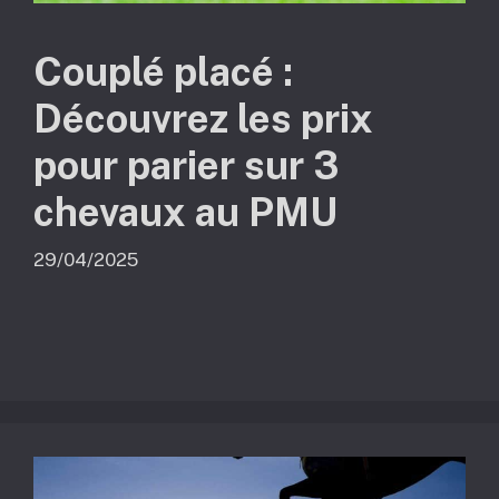
Couplé placé :
Découvrez les prix
pour parier sur 3
chevaux au PMU
29/04/2025