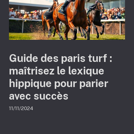
Guide des paris turf :
maîtrisez le lexique
hippique pour parier
avec succès
11/11/2024