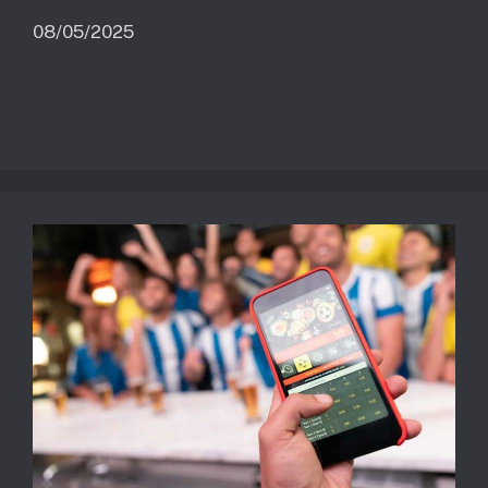
08/05/2025