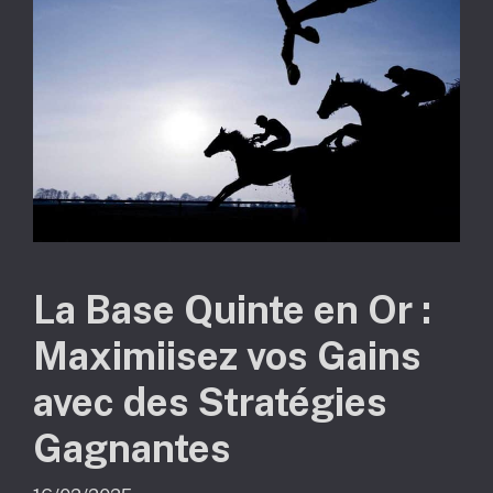
La Base Quinte en Or :
Maximiisez vos Gains
avec des Stratégies
Gagnantes