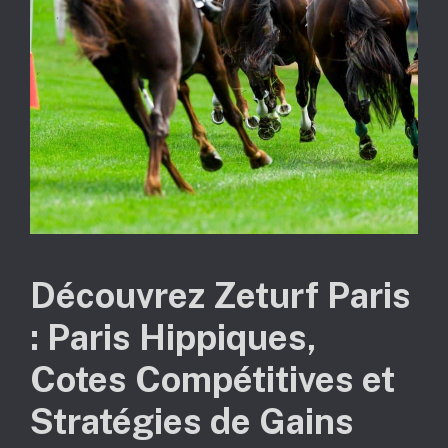
Découvrez Zeturf Paris
: Paris Hippiques,
Cotes Compétitives et
Stratégies de Gains