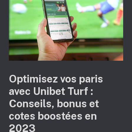
Optimisez vos paris
avec Unibet Turf :
Conseils, bonus et
cotes boostées en
2023