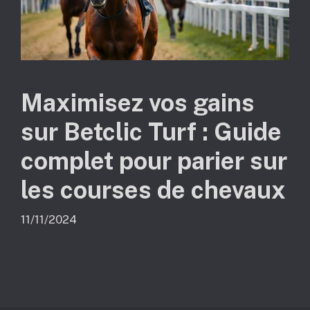
Maximisez vos gains
sur Betclic Turf : Guide
complet pour parier sur
les courses de chevaux
11/11/2024