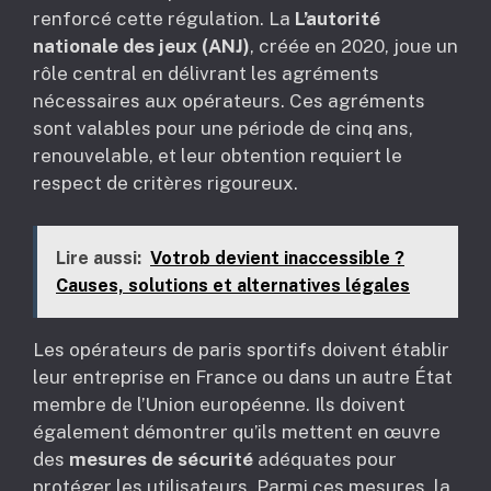
renforcé cette régulation. La
L’autorité
nationale des jeux (ANJ)
, créée en 2020, joue un
rôle central en délivrant les agréments
nécessaires aux opérateurs. Ces agréments
sont valables pour une période de cinq ans,
renouvelable, et leur obtention requiert le
respect de critères rigoureux.
Lire aussi:
Votrob devient inaccessible ?
Causes, solutions et alternatives légales
Les opérateurs de paris sportifs doivent établir
leur entreprise en France ou dans un autre État
membre de l’Union européenne. Ils doivent
également démontrer qu’ils mettent en œuvre
des
mesures de sécurité
adéquates pour
protéger les utilisateurs. Parmi ces mesures, la