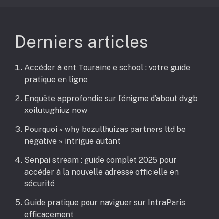
Derniers articles
Accéder à ent Touraine e school : votre guide
pratique en ligne
Enquête approfondie sur l’énigme d’about dvgb
xoilutughiuz now
Pourquoi « why bozullhuizas partners ltd be
negative » intrigue autant
Senpai stream : guide complet 2025 pour
accéder à la nouvelle adresse officielle en
sécurité
Guide pratique pour naviguer sur IntraParis
efficacement