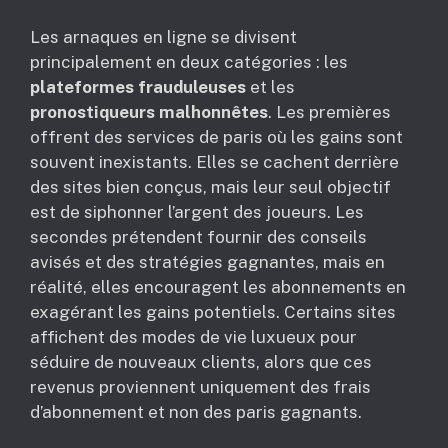
Les arnaques en ligne se divisent
principalement en deux catégories : les
plateformes frauduleuses
et les
pronostiqueurs malhonnêtes
. Les premières
offrent des services de paris où les gains sont
souvent inexistants. Elles se cachent derrière
des sites bien conçus, mais leur seul objectif
est de siphonner l’argent des joueurs. Les
secondes prétendent fournir des conseils
avisés et des stratégies gagnantes, mais en
réalité, elles encouragent les abonnements en
exagérant les gains potentiels. Certains sites
affichent des modes de vie luxueux pour
séduire de nouveaux clients, alors que ces
revenus proviennent uniquement des frais
d’abonnement et non des paris gagnants.