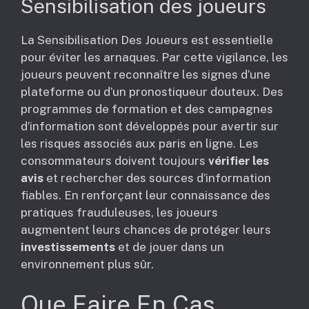
Sensibilisation des joueurs
La Sensibilisation Des Joueurs est essentielle
pour éviter les arnaques. Par cette vigilance, les
joueurs peuvent reconnaître les signes d’une
plateforme ou d’un pronostiqueur douteux. Des
programmes de formation et des campagnes
d’information sont développés pour avertir sur
les risques associés aux paris en ligne. Les
consommateurs doivent toujours
vérifier les
avis
et rechercher des sources d’information
fiables. En renforçant leur connaissance des
pratiques frauduleuses, les joueurs
augmentent leurs chances de protéger leurs
investissements
et de jouer dans un
environnement plus sûr.
Que Faire En Cas