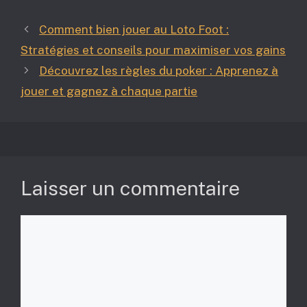
Comment bien jouer au Loto Foot :
Stratégies et conseils pour maximiser vos gains
Découvrez les règles du poker : Apprenez à
jouer et gagnez à chaque partie
Laisser un commentaire
Commentaire