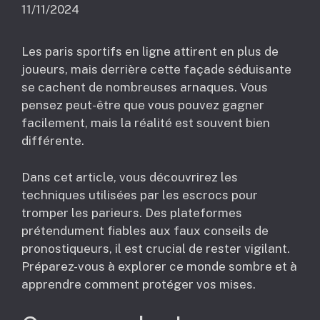
11/11/2024
Les paris sportifs en ligne attirent en plus de
joueurs, mais derrière cette façade séduisante
se cachent de nombreuses arnaques. Vous
pensez peut-être que vous pouvez gagner
facilement, mais la réalité est souvent bien
différente.
Dans cet article, vous découvrirez les
techniques utilisées par les escrocs pour
tromper les parieurs. Des plateformes
prétendument fiables aux faux conseils de
pronostiqueurs, il est crucial de rester vigilant.
Préparez-vous à explorer ce monde sombre et à
apprendre comment protéger vos mises.