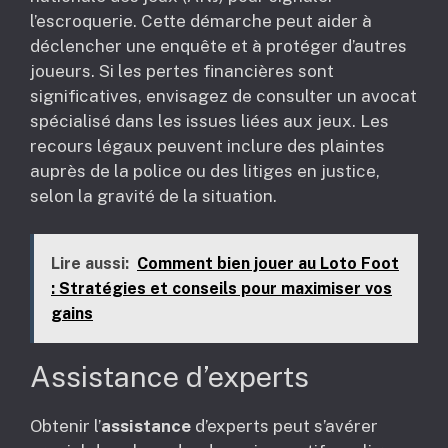
l’escroquerie. Cette démarche peut aider à
déclencher une enquête et à protéger d’autres
joueurs. Si les pertes financières sont
significatives, envisagez de consulter un avocat
spécialisé dans les issues liées aux jeux. Les
recours légaux peuvent inclure des plaintes
auprès de la police ou des litiges en justice,
selon la gravité de la situation.
Lire aussi:
Comment bien jouer au Loto Foot
: Stratégies et conseils pour maximiser vos
gains
Assistance d’experts
Obtenir l’
assistance
d’experts peut s’avérer