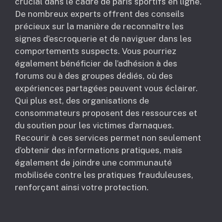
crucial dans le cadre de paris sportifs en ligne.
De nombreux experts offrent des conseils
précieux sur la manière de reconnaître les
signes d’escroquerie et de naviguer dans les
comportements suspects. Vous pourriez
également bénéficier de l’adhésion à des
forums ou à des groupes dédiés, où des
expériences partagées peuvent vous éclairer.
Qui plus est, des organisations de
consommateurs proposent des ressources et
du soutien pour les victimes d’arnaques.
Recourir à ces services permet non seulement
d’obtenir des informations pratiques, mais
également de joindre une communauté
mobilisée contre les pratiques frauduleuses,
renforçant ainsi votre protection.