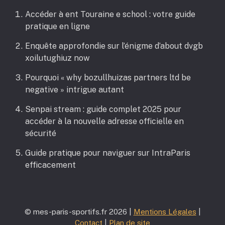
Accéder à ent Touraine e school : votre guide
pratique en ligne
Enquête approfondie sur l’énigme d’about dvgb
xoilutughiuz now
Pourquoi « why bozullhuizas partners ltd be
negative » intrigue autant
Senpai stream : guide complet 2025 pour
accéder à la nouvelle adresse officielle en
sécurité
Guide pratique pour naviguer sur IntraParis
efficacement
© mes-paris-sportifs.fr 2026 |
Mentions Légales
|
Contact
|
Plan de site