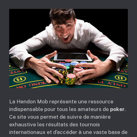
La Hendon Mob représente une ressource
indispensable pour tous les amateurs de
poker
.
Ce site vous permet de suivre de manière
exhaustive les résultats des tournois
internationaux et d’accéder à une vaste base de