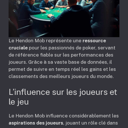
Le Hendon Mob représente une
ressource
cruciale
pour les passionnés de poker, servant
de référence fiable sur les performances des
joueurs. Grâce à sa vaste base de données, il
permet de suivre en temps réel les gains et les
classements des meilleurs joueurs du monde.
L’influence sur les joueurs et
le jeu
Le Hendon Mob influence considérablement les
aspirations des joueurs
, jouant un rôle clé dans