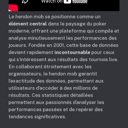
Le hendon mob se positionne comme un
élément central
dans le paysage du poker
moderne, offrant une plateforme qui compile et
analyse minutieusement les performances des
joueurs. Fondée en 2001, cette base de données
devient rapidement
incontournable
pour ceux
qui s’intéressent aux résultats des tournois live.
En collaborant étroitement avec les
organisateurs, le hendon mob garantit
l’exactitude des données, permettant aux
utilisateurs d’accéder à des millions de
résultats. Ces statistiques détaillées
permettent aux passionnés d’analyser les
performances passées et de repérer des
tendances significatives.