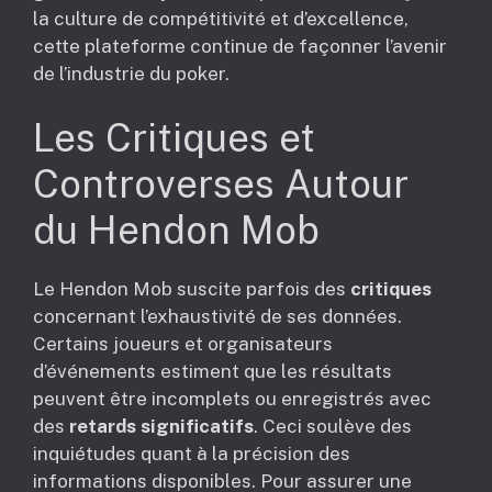
la culture de compétitivité et d’excellence,
cette plateforme continue de façonner l’avenir
de l’industrie du poker.
Les Critiques et
Controverses Autour
du Hendon Mob
Le Hendon Mob suscite parfois des
critiques
concernant l’exhaustivité de ses données.
Certains joueurs et organisateurs
d’événements estiment que les résultats
peuvent être incomplets ou enregistrés avec
des
retards significatifs
. Ceci soulève des
inquiétudes quant à la précision des
informations disponibles. Pour assurer une