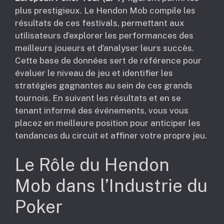
plus prestigieux. Le Hendon Mob compile les
résultats de ces festivals, permettant aux
utilisateurs d’explorer les performances des
meilleurs joueurs et d’analyser leurs succès.
Cette base de données sert de référence pour
évaluer le niveau de jeu et identifier les
stratégies gagnantes au sein de ces grands
tournois. En suivant les résultats et en se
tenant informé des événements, vous vous
placez en meilleure position pour anticiper les
tendances du circuit et affiner votre propre jeu.
Le Rôle du Hendon
Mob dans l’Industrie du
Poker