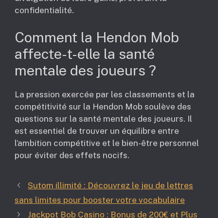
confidentialité.
Comment la Hendon Mob
affecte-t-elle la santé
mentale des joueurs ?
La pression exercée par les classements et la
compétitivité sur la Hendon Mob soulève des
questions sur la santé mentale des joueurs. Il
est essentiel de trouver un équilibre entre
l’ambition compétitive et le bien-être personnel
pour éviter des effets nocifs.
Sutom illimité : Découvrez le jeu de lettres
sans limites pour booster votre vocabulaire
Jackpot Bob Casino : Bonus de 200€ et Plus