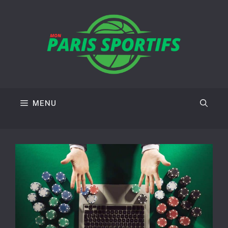
Aller
au
contenu
MENU