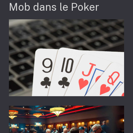
Mob dans le Poker