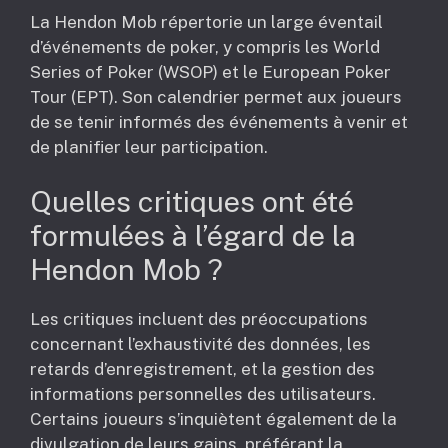
La Hendon Mob répertorie un large éventail
d’événements de poker, y compris les World
Series of Poker (WSOP) et le European Poker
Tour (EPT). Son calendrier permet aux joueurs
de se tenir informés des événements à venir et
de planifier leur participation.
Quelles critiques ont été
formulées à l’égard de la
Hendon Mob ?
Les critiques incluent des préoccupations
concernant l’exhaustivité des données, les
retards d’enregistrement, et la gestion des
informations personnelles des utilisateurs.
Certains joueurs s’inquiètent également de la
divulgation de leurs gains, préférant la