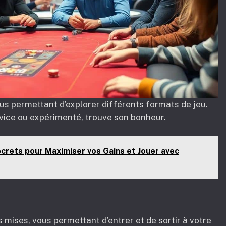
us permettant d’explorer différents formats de jeu.
novice ou expérimenté, trouve son bonheur.
crets pour Maximiser vos Gains et Jouer avec
mises, vous permettant d’entrer et de sortir à votre