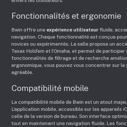
envers les utilisateurs.
Fonctionnalités et ergonomie
Bwin offre une
expérience utilisateur
fluide, acce
navigation. Chaque fonctionnalité est conçue pour 
novices ou expérimentés. La salle propose un accè
Texas Hold’em et l’Omaha, et permet de participer à 
fonctionnalités de filtrage et de recherche amélio
ergonomique, vous pouvez vous concentrer sur le je
agréable.
Compatibilité mobile
La compatibilité mobile de Bwin est un atout maje
L’application mobile, accessible sur les appareils i
celle de la version de bureau. Son interface optim
tout en maintenant une navigation fluide. Les fonct