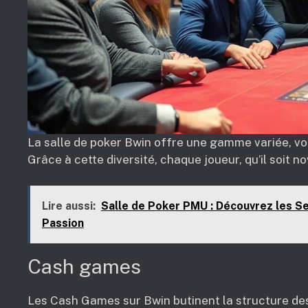
La salle de poker Bwin offre une gamme variée, vo
Grâce à cette diversité, chaque joueur, qu’il soit 
Lire aussi:
Salle de Poker PMU : Découvrez les Se
Passion
Cash games
Les Cash Games sur Bwin butinent la structure des 