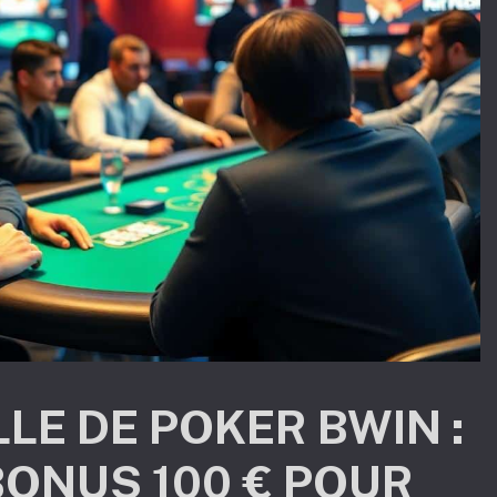
LE DE POKER BWIN :
BONUS 100 € POUR