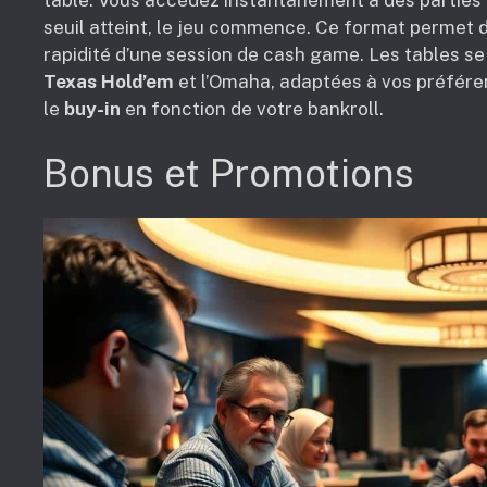
table. Vous accédez instantanément à des parties a
seuil atteint, le jeu commence. Ce format permet d
rapidité d’une session de cash game. Les tables se 
Texas Hold’em
et l’Omaha, adaptées à vos préféren
le
buy-in
en fonction de votre bankroll.
Bonus et Promotions