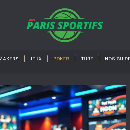
MAKERS
JEUX
POKER
TURF
NOS GUID