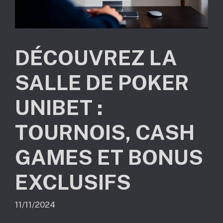
DÉCOUVREZ LA
SALLE DE POKER
UNIBET :
TOURNOIS, CASH
GAMES ET BONUS
EXCLUSIFS
11/11/2024