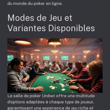
du monde du poker en ligne.
Modes de Jeu et
Variantes Disponibles
La salle de poker Unibet offre une multitude
d’options adaptées à chaque type de joueur,
garantissant une expérience de jeu riche et