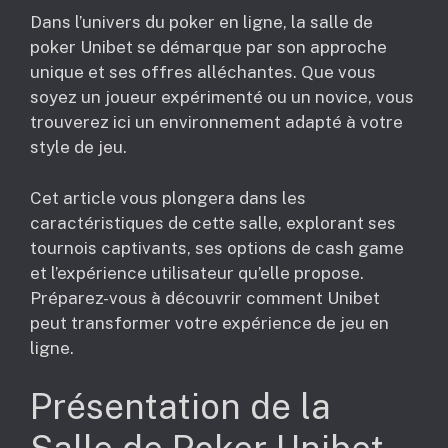
Dans l’univers du poker en ligne, la salle de
poker Unibet se démarque par son approche
unique et ses offres alléchantes. Que vous
soyez un joueur expérimenté ou un novice, vous
trouverez ici un environnement adapté à votre
style de jeu.
Cet article vous plongera dans les
caractéristiques de cette salle, explorant ses
tournois captivants, ses options de cash game
et l’expérience utilisateur qu’elle propose.
Préparez-vous à découvrir comment Unibet
peut transformer votre expérience de jeu en
ligne.
Présentation de la