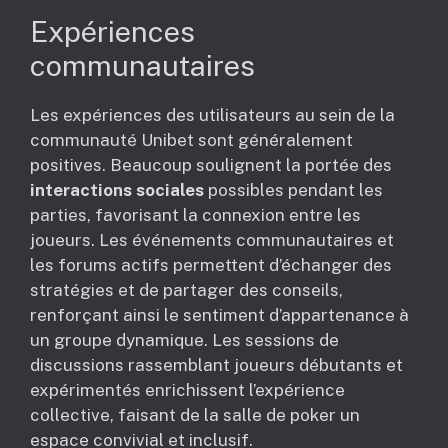
Expériences
communautaires
Les expériences des utilisateurs au sein de la
communauté Unibet sont généralement
positives. Beaucoup soulignent la portée des
interactions sociales
possibles pendant les
parties, favorisant la connexion entre les
joueurs. Les événements communautaires et
les forums actifs permettent d’échanger des
stratégies et de partager des conseils,
renforçant ainsi le sentiment d’appartenance à
un groupe dynamique. Les sessions de
discussions rassemblant joueurs débutants et
expérimentés enrichissent l’expérience
collective, faisant de la salle de poker un
espace convivial et inclusif.