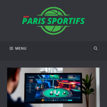
Aller
au
contenu
MENU