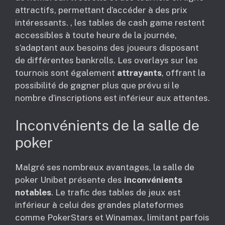
attractifs, permettant d’accéder à des prix
intéressants. , les tables de cash game restent
accessibles à toute heure de la journée,
s’adaptant aux besoins des joueurs disposant
de différentes bankrolls. Les overlays sur les
tournois sont également
attrayants
, offrant la
possibilité de gagner plus que prévu si le
nombre d’inscriptions est inférieur aux attentes.
Inconvénients de la salle de
poker
Malgré ses nombreux avantages, la salle de
poker Unibet présente des
inconvénients
notables
. Le trafic des tables de jeux est
inférieur à celui des grandes plateformes
comme PokerStars et Winamax, limitant parfois