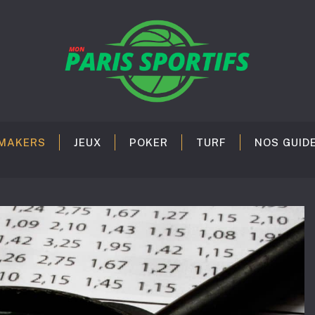
MAKERS
JEUX
POKER
TURF
NOS GUID