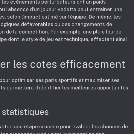
 les événements perturbateurs ont un poids
 ou l’absence d’un joueur vedette peut entraîner une
, selon l’impact estimé sur l’équipe. De même, les
logiques défavorables ou des changements de
on de la compétition. Par exemple, une pluie lourde
e dont le style de jeu est technique, affectant ainsi
r les cotes efficacement
our optimiser ses paris sportifs et maximiser ses
ts permettent d’identifier les meilleures opportunités
 statistiques
titue une étape cruciale pour évaluer les chances de
otes proposées traduisent la perception des