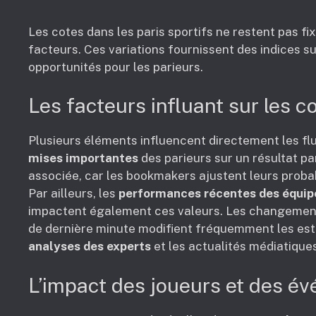
Les cotes dans les paris sportifs ne restent pas 
facteurs. Ces variations fournissent des indices 
opportunités pour les parieurs.
Les facteurs influant sur les c
Plusieurs éléments influencent directement les flu
mises importantes
des parieurs sur un résultat pa
associée, car les bookmakers ajustent leurs probab
Par ailleurs, les
performances récentes des équipe
impactent également ces valeurs. Les changements
de dernière minute modifient fréquemment les est
analyses des experts
et les actualités médiatique
L’impact des joueurs et des é