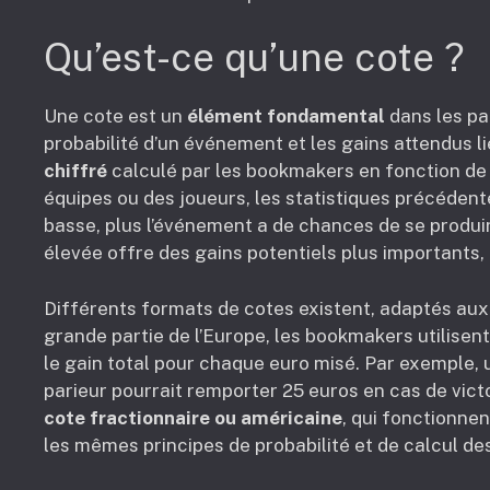
Qu’est-ce qu’une cote ?
Une cote est un
élément fondamental
dans les pa
probabilité d’un événement et les gains attendus li
chiffré
calculé par les bookmakers en fonction de
équipes ou des joueurs, les statistiques précédente
basse, plus l’événement a de chances de se produire
élevée offre des gains potentiels plus importants,
Différents formats de cotes existent, adaptés aux
grande partie de l’Europe, les bookmakers utilisent
le gain total pour chaque euro misé. Par exemple, 
parieur pourrait remporter 25 euros en cas de vict
cote fractionnaire ou américaine
, qui fonctionne
les mêmes principes de probabilité et de calcul des