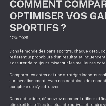
COMMENT COMPARE
OPTIMISER VOS GA
SPORTIFS ?
27/01/2025
Dans le monde des paris sportifs, chaque détail com
reflètent la probabilité d’un résultat et influence
s’assurer de toujours miser sur les meilleures cote
Comparer les cotes est une stratégie incontournab
sur investissement. Avec des centaines de rencont
complexe de s’y retrouver.
Dans cet article, découvrez comment utiliser eff
clin d’œil les offres les plus attractives et rendre 