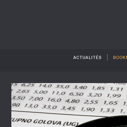
Aller
au
contenu
ACTUALITÉS
BOOK