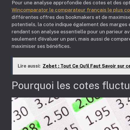
Pour une analyse approfondie des cotes et des opt
Wincomparator le comparateur français le plus c
différentes offres des bookmakers et de maximise
potentiels, la cote indique également des marges 
rendant son analyse essentielle pour un parieur 
seulement d’évaluer un pari, mais aussi de compar
maximiser ses bénéfices.
Lire aussi:
Zebet : Tout Ce Qu'il Faut Savoir sur
Pourquoi les cotes fluct