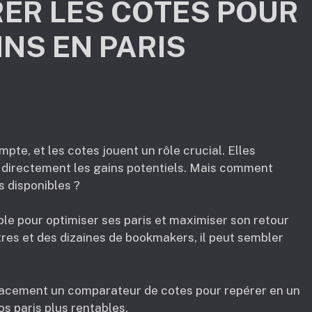
R LES COTES POUR
INS EN PARIS
pte, et les cotes jouent un rôle crucial. Elles
nt directement les gains potentiels. Mais comment
s disponibles ?
le pour optimiser ses paris et maximiser son retour
res et des dizaines de bookmakers, il peut sembler
icacement un comparateur de cotes pour repérer en un
vos paris plus rentables.