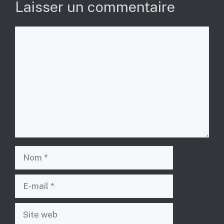
Laisser un commentaire
Commentaire
Nom
E-
mail
Site
web